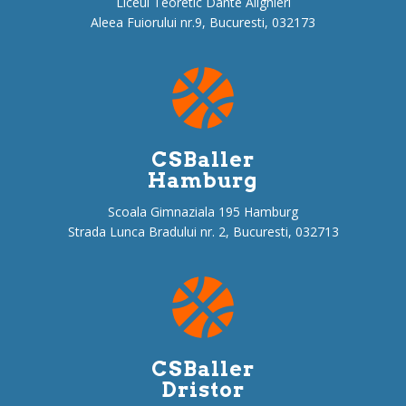
e
Liceul Teoretic Dante Alighieri
Aleea Fuiorului nr.9, Bucuresti, 032173
CSBaller
Hamburg
Scoala Gimnaziala 195 Hamburg
Strada Lunca Bradului nr. 2, Bucuresti, 032713
CSBaller
Dristor