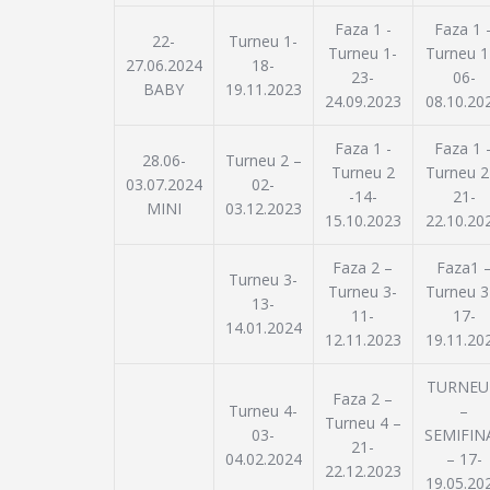
c
a
r
t
Faza 1 -
Faza 1 
e
r
22-
Turneu 1-
e
Turneu 1-
Turneu 1
î
27.06.2024
18-
e
a
23-
06-
n
BABY
19.11.2023
î
z
24.09.2023
08.10.20
v
ă
n
i
d
Faza 1 -
Faza 1 
v
z
28.06-
Turneu 2 –
a
Turneu 2
Turneu 2
i
u
03.07.2024
02-
t
-14-
21-
a
z
MINI
03.12.2023
a
15.10.2023
22.10.20
l
u
.
i
a
Faza 2 –
Faza1 
z
Turneu 3-
Turneu 3-
Turneu 3
l
ă
13-
11-
17-
i
r
14.01.2024
12.11.2023
19.11.20
i
z
E
ă
TURNEU
v
Faza 2 –
r
Turneu 4-
–
e
Turneu 4 –
03-
i
SEMIFIN
n
21-
04.02.2024
– 17-
ș
i
22.12.2023
19.05.20