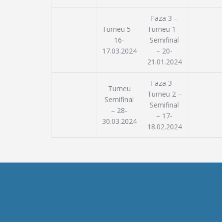
i
m
e
c
Faza 3 –
n
ă
Turneu 5 –
Turneu 1 –
t
u
16-
Semifinal
17.03.2024
– 20-
t
21.01.2024
a
r
Faza 3 –
Turneu
e
Turneu 2 –
Semifinal
E
Semifinal
– 28-
– 17-
v
30.03.2024
18.02.2024
e
n
i
m
e
n
t