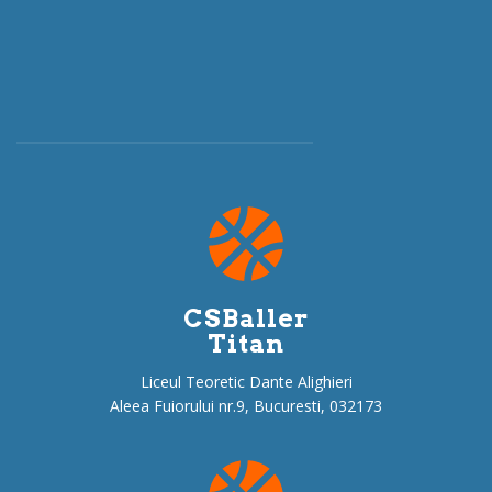
e
CSBaller
Titan
Liceul Teoretic Dante Alighieri
Aleea Fuiorului nr.9, Bucuresti, 032173