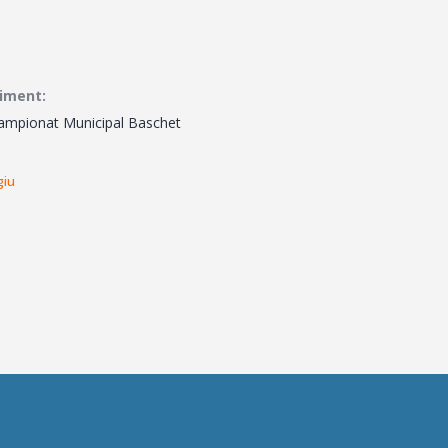
niment:
ampionat Municipal Baschet
giu