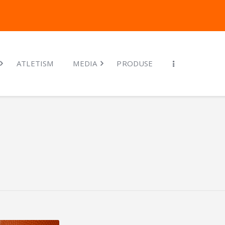
Baschet
Handbal
Atletism
Media
ATLETISM
MEDIA
PRODUSE
Produse
Contact