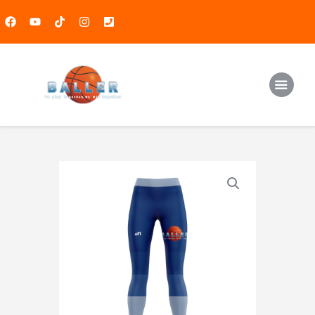
Baschet
Handbal
Atletism
Media
Produse
Contact