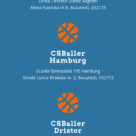
n
Liceul Teoretic Dante Alighieri
t
Aleea Fuiorului nr.9, Bucuresti, 032173
e
CSBaller
Hamburg
Scoala Gimnaziala 195 Hamburg
Strada Lunca Bradului nr. 2, Bucuresti, 032713
CSBaller
Dristor