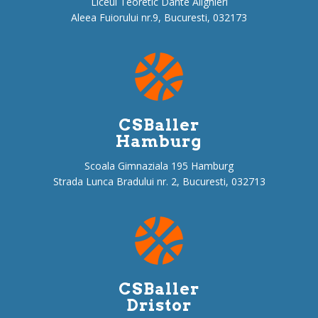
e
Liceul Teoretic Dante Alighieri
Aleea Fuiorului nr.9, Bucuresti, 032173
CSBaller
Hamburg
Scoala Gimnaziala 195 Hamburg
Strada Lunca Bradului nr. 2, Bucuresti, 032713
CSBaller
Dristor