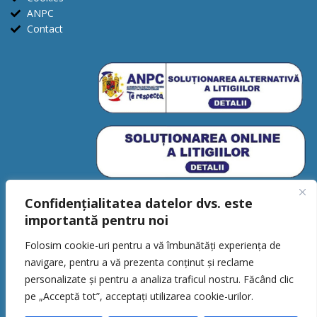
ANPC
Contact
Confidențialitatea datelor dvs. este
importantă pentru noi
Folosim cookie-uri pentru a vă îmbunătăți experiența de
navigare, pentru a vă prezenta conținut și reclame
personalizate și pentru a analiza traficul nostru. Făcând clic
CSBaller © 2026. Toate drepturile
pe „Acceptă tot”, acceptați utilizarea cookie-urilor.
rezervate.