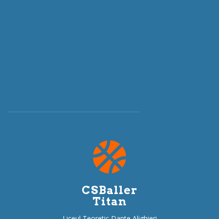
CSBaller
Titan
Liceul Teoretic Dante Alighieri