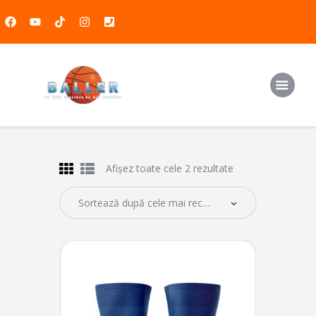
Baschet
Handbal
Atletism
Media
Afișez toate cele 2 rezultate
Produse
Contact